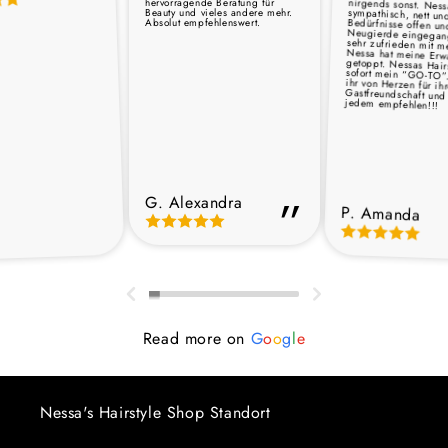
hervorragende Beratung für
Beauty und vieles andere mehr.
Absolut empfehlenswert.
jedem empfehlen!!!
G. Alexandra
P. Amanda
Read more on
G
o
o
g
l
e
Nessa's Hairstyle Shop Standort