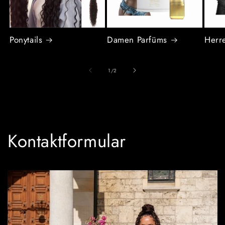
Ponytails
Damen Parfüms
Herr
von
1
/
2
Kontaktformular