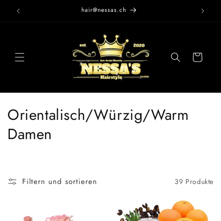
Direkt
hair@nessas.ch
zum
Inhalt
Warenkorb
K
Orientalisch/Würzig/Warm
a
Damen
t
e
Filtern und sortieren
39 Produkte
g
o