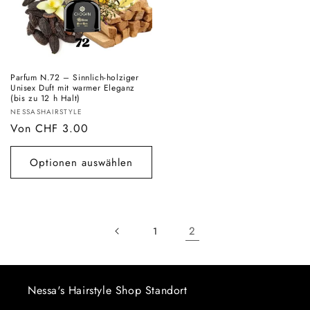
Parfum N.72 – Sinnlich-holziger
Unisex Duft mit warmer Eleganz
(bis zu 12 h Halt)
Anbieter:
NESSASHAIRSTYLE
Normaler
Von CHF 3.00
Preis
Optionen auswählen
2
1
Nessa's Hairstyle Shop Standort