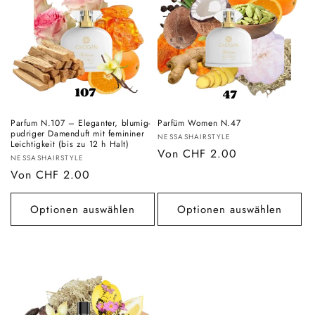
r
i
e
:
Parfum N.107 – Eleganter, blumig-
Parfüm Women N.47
pudriger Damenduft mit femininer
Anbieter:
NESSASHAIRSTYLE
Leichtigkeit (bis zu 12 h Halt)
Normaler
Von CHF 2.00
Anbieter:
NESSASHAIRSTYLE
Preis
Normaler
Von CHF 2.00
Preis
Optionen auswählen
Optionen auswählen