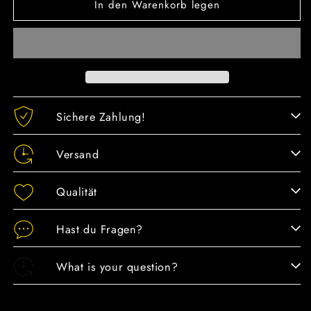
In den Warenkorb legen
für
für
Duschgel
Duschgel
Herren
Herren
N.105
N.105
Sichere Zahlung!
Versand
Qualität
Hast du Fragen?
What is your question?