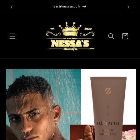
Direkt
hair@nessas.ch
zum
Inhalt
Warenkorb
oduktinformationen
ringen