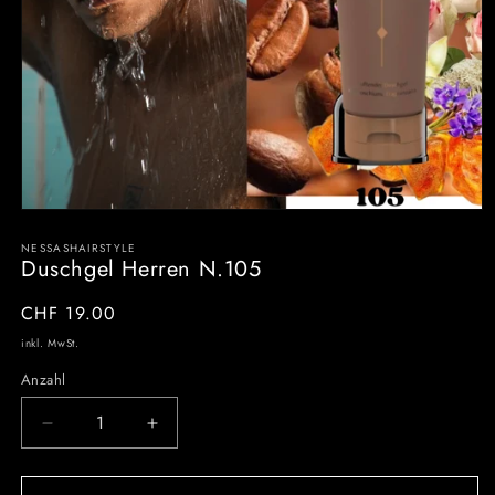
NESSASHAIRSTYLE
Duschgel Herren N.105
Normaler
CHF 19.00
Preis
inkl. MwSt.
Anzahl
Verringere
Erhöhe
die
die
Menge
Menge