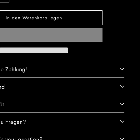
die
Menge
In den Warenkorb legen
für
uck
Haarschmuck
Diamanten
Perlen
Blumen
1Stück
re Zahlung!
nd
ät
du Fragen?
is your question?