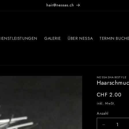
hair@nessas.ch
IENSTLEISTUNGEN
GALERIE
ÜBER NESSA
TERMIN BUCH
NESSASHAIRSTYLE
Haarschmuc
Normaler
CHF 2.00
Preis
inkl. MwSt.
Anzahl
Verringere