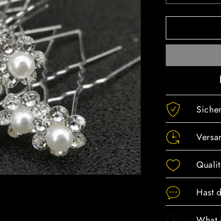
die
Menge
für
Haarschm
Diamanten
Perlen
Blumen
1Stück
Siche
Versa
Qualit
Hast 
What 