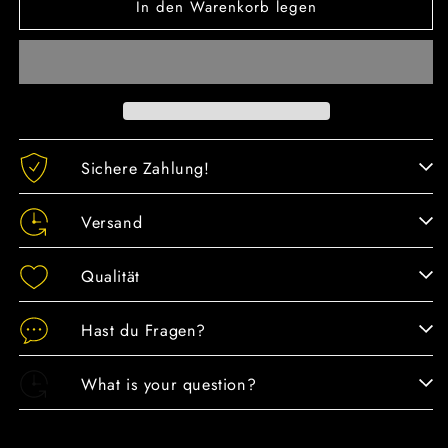
In den Warenkorb legen
für
für
Haarschmuck
Haarschmuck
Gold/Perlen
Gold/Perlen
Blätter
Blätter
gross
gross
Sichere Zahlung!
Versand
Qualität
Hast du Fragen?
What is your question?