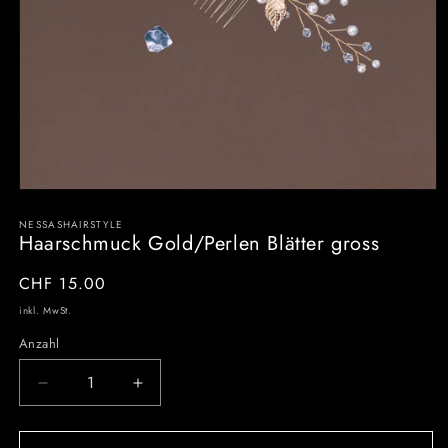
NESSASHAIRSTYLE
Haarschmuck Gold/Perlen Blätter gross
Normaler
CHF 15.00
Preis
inkl. MwSt.
Anzahl
Verringere
Erhöhe
die
die
Menge
Menge