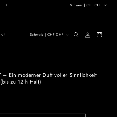
L
076 401 25 22
Schweiz | CHF CHF
a
n
d
L
/
Einloggen
Warenkorb
Schweiz | CHF CHF
EN!
a
R
n
e
d
g
/
i
R
 – Ein moderner Duft voller Sinnlichkeit
o
e
(bis zu 12 h Halt)
n
g
i
o
n