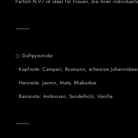
Parfüm N.97 ist ideal für Frauen, die ihren individue
⸻
🍊
Duftpyramide:
•
Kopfnote:
Campari, Rosmarin, schwarze Johannisbee
•
Herznote:
Jasmin, Mate, Rhabarber
•
Basisnote:
Ambroxan, Sandelholz, Vanille
⸻