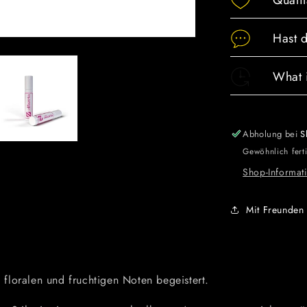
Qualit
h
Halt)
Hast 
What 
Abholung bei
S
Gewöhnlich fert
Shop-Informat
Mit Freunden 
 floralen und fruchtigen Noten begeistert.