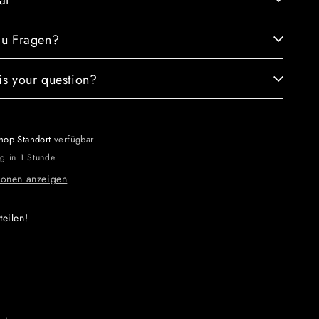
ät
h
Halt)
du Fragen?
is your question?
hop Standort
verfügbar
ig in 1 Stunde
ionen anzeigen
teilen!