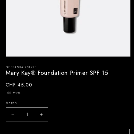
NESSASHAIRSTYLE
Mary Kay® Foundation Primer SPF 15
Normaler
CHF 45.00
Preis
inkl. MwSt.
Anzahl
Verringere
Erhöhe
die
die
Menge
Menge