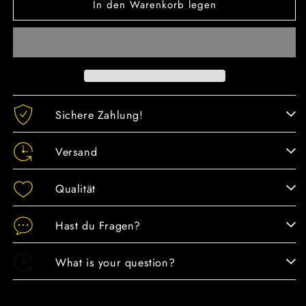
In den Warenkorb legen
für
für
Mary
Mary
Kay®
Kay®
Foundation
Foundation
Primer
Primer
SPF
SPF
15
15
Sichere Zahlung!
Versand
Qualität
Hast du Fragen?
What is your question?