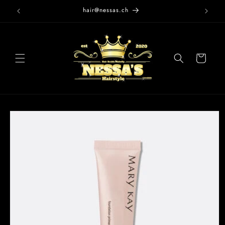
Direkt
hair@nessas.ch
zum
Inhalt
Warenkorb
oduktinformationen
ringen